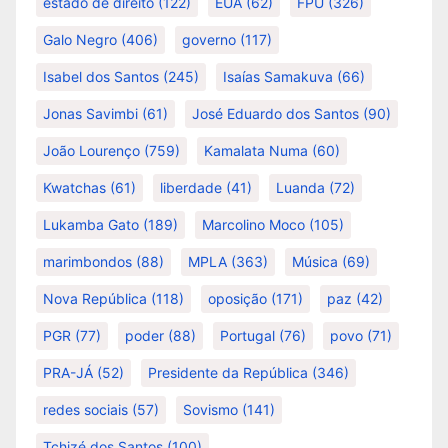
estado de direito
(122)
EUA
(62)
FPU
(326)
Galo Negro
(406)
governo
(117)
Isabel dos Santos
(245)
Isaías Samakuva
(66)
Jonas Savimbi
(61)
José Eduardo dos Santos
(90)
João Lourenço
(759)
Kamalata Numa
(60)
Kwatchas
(61)
liberdade
(41)
Luanda
(72)
Lukamba Gato
(189)
Marcolino Moco
(105)
marimbondos
(88)
MPLA
(363)
Música
(69)
Nova República
(118)
oposição
(171)
paz
(42)
PGR
(77)
poder
(88)
Portugal
(76)
povo
(71)
PRA-JÁ
(52)
Presidente da República
(346)
redes sociais
(57)
Sovismo
(141)
Tchizé dos Santos
(100)