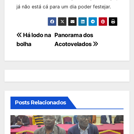
já não está cá para um dia poder festejar.
Navegação
Há lodo na
Panorama dos
bolha
Acotovelados
de
artigos
Posts Relacionados