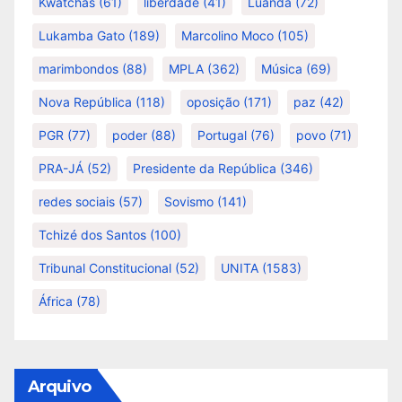
Kwatchas
(61)
liberdade
(41)
Luanda
(72)
Lukamba Gato
(189)
Marcolino Moco
(105)
marimbondos
(88)
MPLA
(362)
Música
(69)
Nova República
(118)
oposição
(171)
paz
(42)
PGR
(77)
poder
(88)
Portugal
(76)
povo
(71)
PRA-JÁ
(52)
Presidente da República
(346)
redes sociais
(57)
Sovismo
(141)
Tchizé dos Santos
(100)
Tribunal Constitucional
(52)
UNITA
(1583)
África
(78)
Arquivo