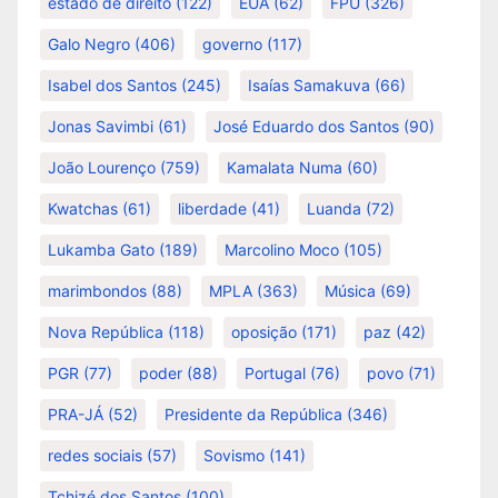
estado de direito
(122)
EUA
(62)
FPU
(326)
Galo Negro
(406)
governo
(117)
Isabel dos Santos
(245)
Isaías Samakuva
(66)
Jonas Savimbi
(61)
José Eduardo dos Santos
(90)
João Lourenço
(759)
Kamalata Numa
(60)
Kwatchas
(61)
liberdade
(41)
Luanda
(72)
Lukamba Gato
(189)
Marcolino Moco
(105)
marimbondos
(88)
MPLA
(363)
Música
(69)
Nova República
(118)
oposição
(171)
paz
(42)
PGR
(77)
poder
(88)
Portugal
(76)
povo
(71)
PRA-JÁ
(52)
Presidente da República
(346)
redes sociais
(57)
Sovismo
(141)
Tchizé dos Santos
(100)