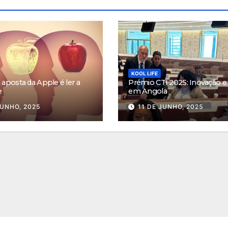
KOOL LIFE
aposta da Apple é ler a
Prémio CTI 2025: Inovação e 
e
em Angola
JUNHO, 2025
11 DE JUNHO, 2025