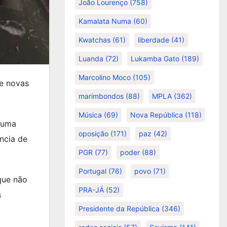
João Lourenço
(758)
Kamalata Numa
(60)
Kwatchas
(61)
liberdade
(41)
Luanda
(72)
Lukamba Gato
(189)
Marcolino Moco
(105)
ue novas
marimbondos
(88)
MPLA
(362)
Música
(69)
Nova República
(118)
e uma
oposição
(171)
paz
(42)
ncia de
PGR
(77)
poder
(88)
Portugal
(76)
povo
(71)
que não
PRA-JÁ
(52)
s
Presidente da República
(346)