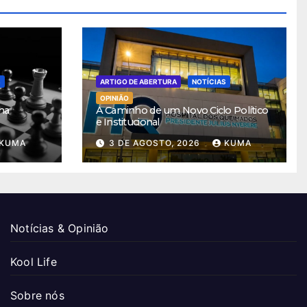
S
ARTIGO DE ABERTURA
NOTÍCIAS
OPINIÃO
ha
A Caminho de um Novo Ciclo Político
e Institucional
KUMA
3 DE AGOSTO, 2026
KUMA
Notícias & Opinião
Kool Life
Sobre nós