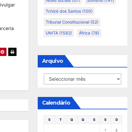
redes sociais
(57)
Sovismo
(141)
ivulgar
Tchizé dos Santos
(100)
Tribunal Constitucional
(52)
arceria
UNITA
(1582)
África
(78)
Arquivo
Arquivo
Calendário
S
T
Q
Q
S
S
D
1
2