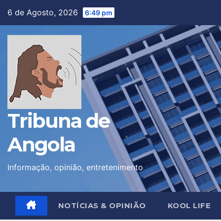
Skip
6 de Agosto, 2026
6:49 pm
to
content
Tribuna de
Angola
Informação, opinião, entretenimento
NOTÍCIAS & OPINIÃO
KOOL LIFE