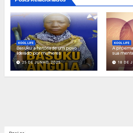
KOOL LIFE
KOOL LIFE
Basuku: a história de um povo
A próxima 
liderado por mulheres
sua ment
25 DE JUNHO, 2025
18 DE 