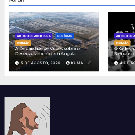
Por Ler
ARTIGO DE ABERTURA
NOTÍCIAS
ARTIGO DE 
OPINIÃO
OPINIÃO
A Disparidade de Visões sobre o
O Xadrez 
Desenvolvimento em Angola
Silencios
5 DE AGOSTO, 2026
KUMA
4 DE A