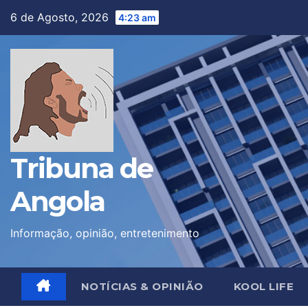
Skip
6 de Agosto, 2026
4:23 am
to
content
Tribuna de
Angola
Informação, opinião, entretenimento
NOTÍCIAS & OPINIÃO
KOOL LIFE