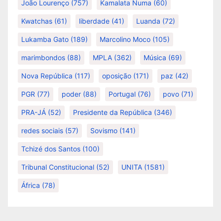
João Lourenço
(757)
Kamalata Numa
(60)
Kwatchas
(61)
liberdade
(41)
Luanda
(72)
Lukamba Gato
(189)
Marcolino Moco
(105)
marimbondos
(88)
MPLA
(362)
Música
(69)
Nova República
(117)
oposição
(171)
paz
(42)
PGR
(77)
poder
(88)
Portugal
(76)
povo
(71)
PRA-JÁ
(52)
Presidente da República
(346)
redes sociais
(57)
Sovismo
(141)
Tchizé dos Santos
(100)
Tribunal Constitucional
(52)
UNITA
(1581)
África
(78)