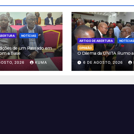
ABERTURA
NOTÍCIAS
ARTIGO DE ABERTURA
NOTÍCIA
dições de um Passado em
OPINIÃO
om a Base
O Dilema da UNITA Rumo a
GOSTO, 2026
KUMA
6 DE AGOSTO, 2026