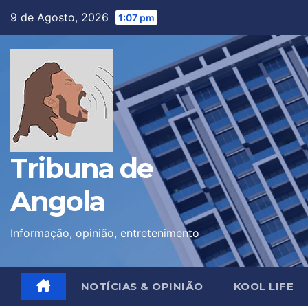
Skip
9 de Agosto, 2026
1:07 pm
to
content
Tribuna de
Angola
Informação, opinião, entretenimento
NOTÍCIAS & OPINIÃO
KOOL LIFE