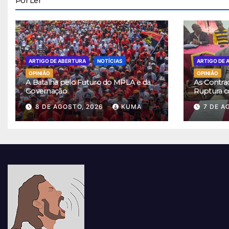
Por Ler
ARTIGO DE ABERTURA
NOTÍCIAS
ARTIGO DE 
OPINIÃO
OPINIÃO
A Batalha pelo Futuro do MPLA e da
As Contra
Governação
Ruptura c
8 DE AGOSTO, 2026
KUMA
7 DE A