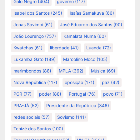
Galo Negro
(404)
governo
(117)
Isabel dos Santos
(245)
Isaías Samakuva
(66)
Jonas Savimbi
(61)
José Eduardo dos Santos
(90)
João Lourenço
(757)
Kamalata Numa
(60)
Kwatchas
(61)
liberdade
(41)
Luanda
(72)
Lukamba Gato
(189)
Marcolino Moco
(105)
marimbondos
(88)
MPLA
(362)
Música
(69)
Nova República
(117)
oposição
(171)
paz
(42)
PGR
(77)
poder
(88)
Portugal
(76)
povo
(71)
PRA-JÁ
(52)
Presidente da República
(346)
redes sociais
(57)
Sovismo
(141)
Tchizé dos Santos
(100)