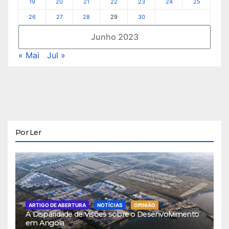
19
20
21
22
23
24
25
26
27
28
29
30
Junho 2023
« Mai
Jul »
Por Ler
ARTIGO DE ABERTURA
NOTÍCIAS
OPINIÃO
A Disparidade de Visões sobre o Desenvolvimento
em Angola