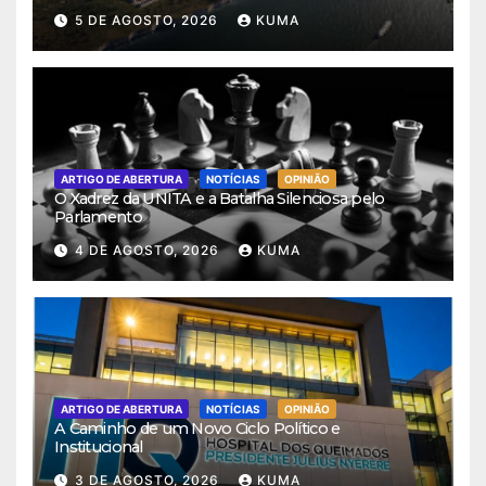
5 DE AGOSTO, 2026
KUMA
ARTIGO DE ABERTURA
NOTÍCIAS
OPINIÃO
O Xadrez da UNITA e a Batalha Silenciosa pelo
Parlamento
4 DE AGOSTO, 2026
KUMA
ARTIGO DE ABERTURA
NOTÍCIAS
OPINIÃO
A Caminho de um Novo Ciclo Político e
Institucional
3 DE AGOSTO, 2026
KUMA