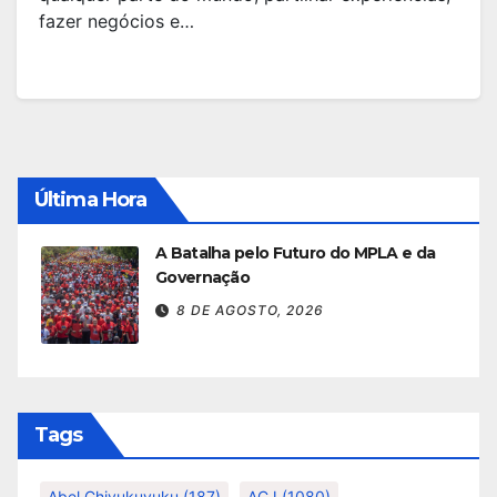
fazer negócios e…
Última Hora
A Batalha pelo Futuro do MPLA e da
Governação
8 DE AGOSTO, 2026
Tags
Abel Chivukuvuku
(187)
ACJ
(1080)