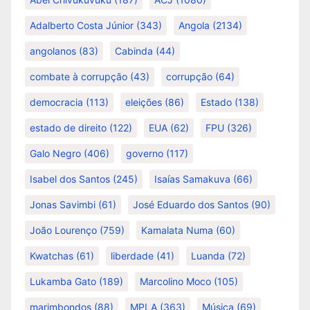
Adalberto Costa Júnior
(343)
Angola
(2134)
angolanos
(83)
Cabinda
(44)
combate à corrupção
(43)
corrupção
(64)
democracia
(113)
eleições
(86)
Estado
(138)
estado de direito
(122)
EUA
(62)
FPU
(326)
Galo Negro
(406)
governo
(117)
Isabel dos Santos
(245)
Isaías Samakuva
(66)
Jonas Savimbi
(61)
José Eduardo dos Santos
(90)
João Lourenço
(759)
Kamalata Numa
(60)
Kwatchas
(61)
liberdade
(41)
Luanda
(72)
Lukamba Gato
(189)
Marcolino Moco
(105)
marimbondos
(88)
MPLA
(363)
Música
(69)