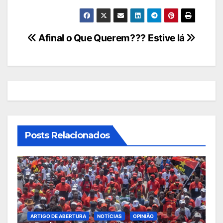
Navegação
Afinal o Que Querem???
Estive lá
de
artigos
Posts Relacionados
ARTIGO DE ABERTURA
NOTÍCIAS
OPINIÃO