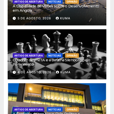
ARTIGO DE ABERTURA
NOTÍCIAS
OPINIÃO
A Disparidade de Visões sobre o Desenvolvimento
em Angola
5 DE AGOSTO, 2026
KUMA
ARTIGO DE ABERTURA
NOTÍCIAS
OPINIÃO
O Xadrez da UNITA e a Batalha Silenciosa pelo
Parlamento
4 DE AGOSTO, 2026
KUMA
ARTIGO DE ABERTURA
NOTÍCIAS
OPINIÃO
A Caminho de um Novo Ciclo Político e