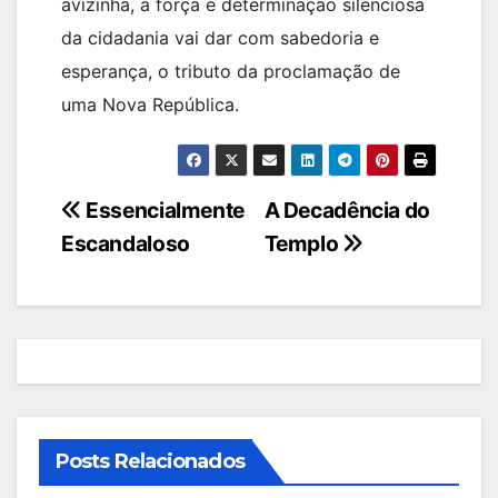
avizinha, a força e determinação silenciosa
da cidadania vai dar com sabedoria e
esperança, o tributo da proclamação de
uma Nova República.
Navegação
Essencialmente
A Decadência do
Escandaloso
Templo
de
artigos
Posts Relacionados