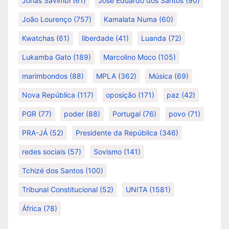
Jonas Savimbi
(61)
José Eduardo dos Santos
(90)
João Lourenço
(757)
Kamalata Numa
(60)
Kwatchas
(61)
liberdade
(41)
Luanda
(72)
Lukamba Gato
(189)
Marcolino Moco
(105)
marimbondos
(88)
MPLA
(362)
Música
(69)
Nova República
(117)
oposição
(171)
paz
(42)
PGR
(77)
poder
(88)
Portugal
(76)
povo
(71)
PRA-JÁ
(52)
Presidente da República
(346)
redes sociais
(57)
Sovismo
(141)
Tchizé dos Santos
(100)
Tribunal Constitucional
(52)
UNITA
(1581)
África
(78)