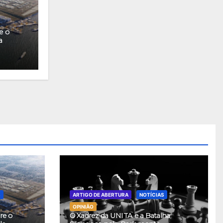
e o
a
S
ARTIGO DE ABERTURA
NOTÍCIAS
OPINIÃO
re o
O Xadrez da UNITA e a Batalha