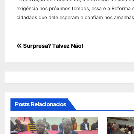
exigência nos próximos tempos, essa é a Reforma 
cidadãos que dele esperam e confiam nos amanhãs 
Navegação
Surpresa? Talvez Não!
de
artigos
Posts Relacionados