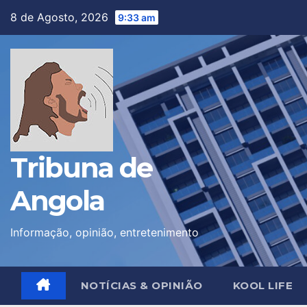
Skip
8 de Agosto, 2026
9:33 am
to
content
Tribuna de
Angola
Informação, opinião, entretenimento
NOTÍCIAS & OPINIÃO
KOOL LIFE