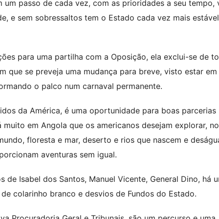
m um passo de cada vez, com as prioridades a seu tempo, 
de, e sem sobressaltos tem o Estado cada vez mais estável
ições para uma partilha com a Oposição, ela exclui-se de t
em que se preveja uma mudança para breve, visto estar em
ormando o palco num carnaval permanente.
nidos da América, é uma oportunidade para boas parcerias
há muito em Angola que os americanos desejam explorar, no
mundo, floresta e mar, deserto e rios que nascem e deság
oporcionam aventuras sem igual.
s de Isabel dos Santos, Manuel Vicente, General Dino, há 
s de colarinho branco e desvios de Fundos do Estado.
a Procuradoria Geral e Tribunais, são um percurso e uma