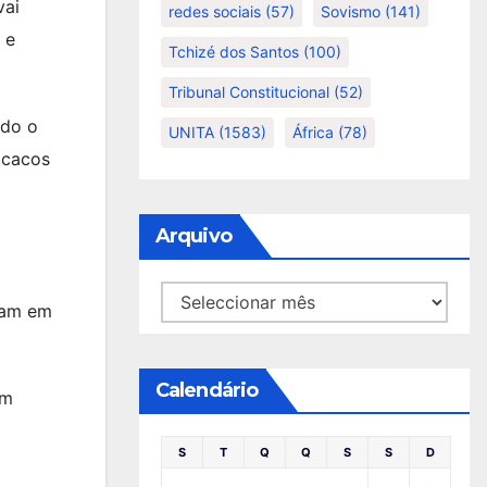
vai
redes sociais
(57)
Sovismo
(141)
 e
Tchizé dos Santos
(100)
Tribunal Constitucional
(52)
odo o
UNITA
(1583)
África
(78)
 cacos
Arquivo
Arquivo
uam em
Calendário
um
S
T
Q
Q
S
S
D