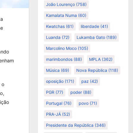
João Lourenço
(758)
Kamalata Numa
(60)
ma
Kwatchas
(61)
liberdade
(41)
se
Luanda
(72)
Lukamba Gato
(189)
Marcolino Moco
(105)
ando
marimbondos
(88)
MPLA
(362)
tenham
Música
(69)
Nova República
(118)
oposição
(171)
paz
(42)
 o
PGR
(77)
poder
(88)
o,
ição
Portugal
(76)
povo
(71)
PRA-JÁ
(52)
Presidente da República
(346)