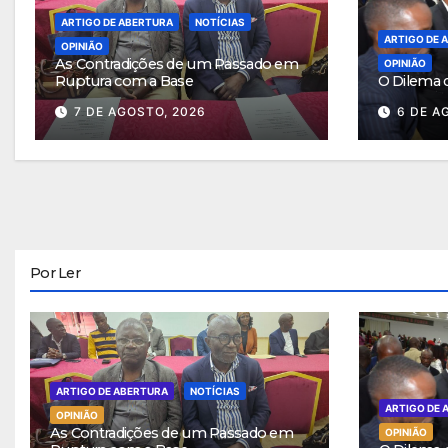
ARTIGO DE ABERTURA
NOTÍCIAS
ARTIGO DE 
OPINIÃO
As Contradições de um Passado em
OPINIÃO
Ruptura com a Base
O Dilema 
7 DE AGOSTO, 2026
6 DE A
Por Ler
ARTIGO DE ABERTURA
NOTÍCIAS
ARTIGO DE 
OPINIÃO
As Contradições de um Passado em
OPINIÃO