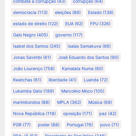
combate à corrupção
(43)
corrupção
(64)
democracia
(113)
eleições
(86)
Estado
(138)
estado de direito
(122)
EUA
(62)
FPU
(326)
Galo Negro
(405)
governo
(117)
Isabel dos Santos
(245)
Isaías Samakuva
(66)
Jonas Savimbi
(61)
José Eduardo dos Santos
(90)
João Lourenço
(758)
Kamalata Numa
(60)
Kwatchas
(61)
liberdade
(41)
Luanda
(72)
Lukamba Gato
(189)
Marcolino Moco
(105)
marimbondos
(88)
MPLA
(362)
Música
(69)
Nova República
(118)
oposição
(171)
paz
(42)
PGR
(77)
poder
(88)
Portugal
(76)
povo
(71)
PRA-JÁ
(52)
Presidente da República
(346)