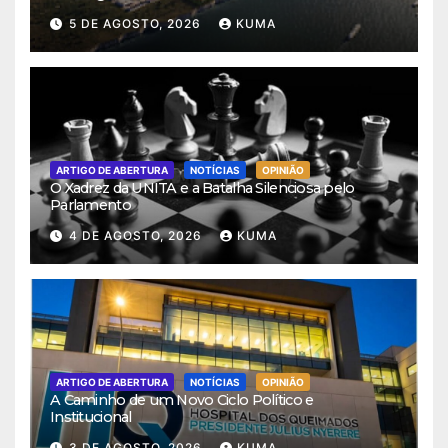
5 DE AGOSTO, 2026
KUMA
ARTIGO DE ABERTURA
NOTÍCIAS
OPINIÃO
O Xadrez da UNITA e a Batalha Silenciosa pelo
Parlamento
4 DE AGOSTO, 2026
KUMA
ARTIGO DE ABERTURA
NOTÍCIAS
OPINIÃO
A Caminho de um Novo Ciclo Político e
Institucional
3 DE AGOSTO, 2026
KUMA