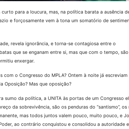
 curto para a loucura, mas, na política barata a ausência d
vazio e forçosamente vem à tona um somatório de sentime
ade, revela ignorância, e torna-se contagiosa entre o
libatas que se enganam entre si, mas que com o tempo, são
rmitiu enxergar.
os com o Congresso do MPLA? Ontem à noite já escreviam
 da Oposição? Mas que oposição?
a sumo da política, a UNITA às portas de um Congresso el
ço da sobrevivência, são os penduras do “santismo”, os 
anente, mas todos juntos valem pouco, muito pouco, e J
der, ao contrário conquistou e consolidou a autoridade e