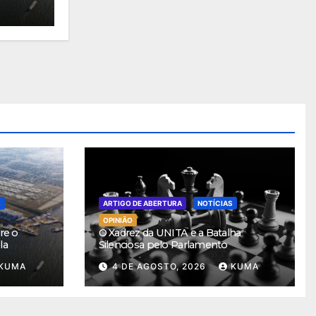
S
ARTIGO DE ABERTURA
NOTÍCIAS
OPINIÃO
re o
O Xadrez da UNITA e a Batalha
la
Silenciosa pelo Parlamento
KUMA
4 DE AGOSTO, 2026
KUMA