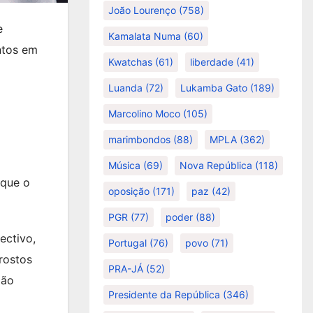
João Lourenço
(758)
e
Kamalata Numa
(60)
ntos em
Kwatchas
(61)
liberdade
(41)
Luanda
(72)
Lukamba Gato
(189)
Marcolino Moco
(105)
marimbondos
(88)
MPLA
(362)
Música
(69)
Nova República
(118)
 que o
oposição
(171)
paz
(42)
PGR
(77)
poder
(88)
ectivo,
Portugal
(76)
povo
(71)
rostos
PRA-JÁ
(52)
oão
Presidente da República
(346)