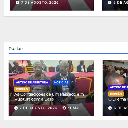
7 DE AGOSTO, 2026
6 DE A
Por Ler
ARTIGO DE ABERTURA
NOTÍCIAS
ARTIGO DE 
OPINIÃO
As Contradições de um Passado em
OPINIÃO
Ruptura com a Base
O Dilema
7 DE AGOSTO, 2026
KUMA
6 DE A