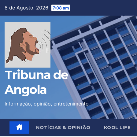
Skip
8 de Agosto, 2026
7:08 am
to
content
Tribuna de
Angola
Informação, opinião, entretenimento
NOTÍCIAS & OPINIÃO
KOOL LIFE