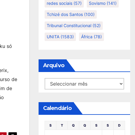
redes sociais
(57)
Sovismo
(141)
Tchizé dos Santos
(100)
Tribunal Constitucional
(52)
UNITA
(1583)
África
(78)
ku só
Arquivo
rix,
curso de
Arquivo
im de
ão
Calendário
S
T
Q
Q
S
S
D