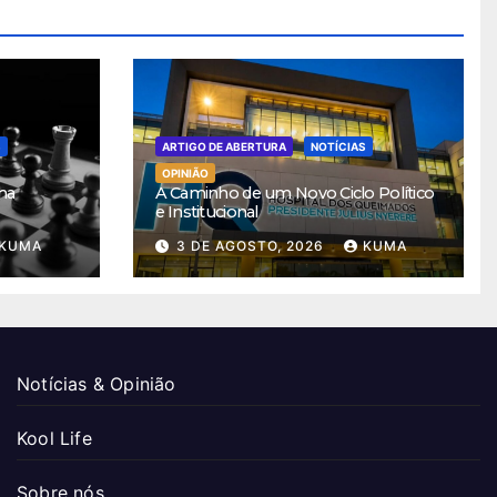
S
ARTIGO DE ABERTURA
NOTÍCIAS
OPINIÃO
ha
A Caminho de um Novo Ciclo Político
e Institucional
KUMA
3 DE AGOSTO, 2026
KUMA
Notícias & Opinião
Kool Life
Sobre nós