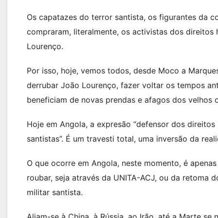
Os capatazes do terror santista, os figurantes da 
compraram, literalmente, os activistas dos direit
Lourenço.
Por isso, hoje, vemos todos, desde Moco a Marque
derrubar João Lourenço, fazer voltar os tempos an
beneficiam de novas prendas e afagos dos velhos o
Hoje em Angola, a expresão “defensor dos direitos
santistas”. É um travesti total, uma inversão da rea
O que ocorre em Angola, neste momento, é apenas 
roubar, seja através da UNITA-ACJ, ou da retoma d
militar santista.
Aliam-se à China, à Rússia, ao Irão, até a Marte se