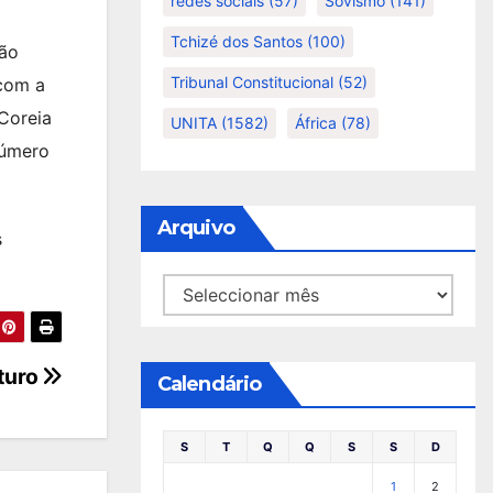
redes sociais
(57)
Sovismo
(141)
Tchizé dos Santos
(100)
ção
Tribunal Constitucional
(52)
 com a
Coreia
UNITA
(1582)
África
(78)
número
Arquivo
s
Arquivo
uturo
Calendário
S
T
Q
Q
S
S
D
1
2