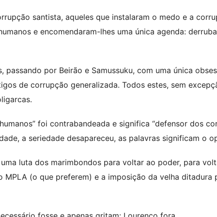
corrupção santista, aqueles que instalaram o medo e a corr
os humanos e encomendaram-lhes uma única agenda: derrub
s, passando por Beirão e Samussuku, com uma única obses
tigos de corrupção generalizada. Todos estes, sem excepç
ligarcas.
 humanos” foi contrabandeada e significa “defensor dos co
lidade, a seriedade desapareceu, as palavras significam o o
uma luta dos marimbondos para voltar ao poder, para vol
o MPLA (o que preferem) e a imposição da velha ditadura 
 necessário fosse e apenas gritam: Lourenço fora.