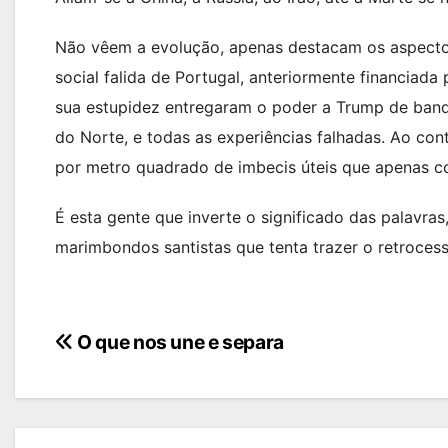
Não vêem a evolução, apenas destacam os aspecto
social falida de Portugal, anteriormente financiad
sua estupidez entregaram o poder a Trump de band
do Norte, e todas as experiências falhadas. Ao co
por metro quadrado de imbecis úteis que apenas co
É esta gente que inverte o significado das palavras
marimbondos santistas que tenta trazer o retroces
Navegação
O que nos une e separa
de
artigos