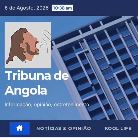
Skip
6 de Agosto, 2026
10:38 am
to
content
Tribuna de
Angola
Informação, opinião, entretenimento
NOTÍCIAS & OPINIÃO
KOOL LIFE