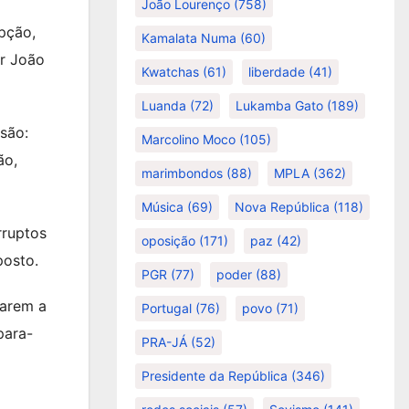
João Lourenço
(758)
upção,
Kamalata Numa
(60)
ar João
Kwatchas
(61)
liberdade
(41)
Luanda
(72)
Lukamba Gato
(189)
são:
Marcolino Moco
(105)
ão,
marimbondos
(88)
MPLA
(362)
Música
(69)
Nova República
(118)
rruptos
oposição
(171)
paz
(42)
posto.
PGR
(77)
poder
(88)
tarem a
Portugal
(76)
povo
(71)
para-
PRA-JÁ
(52)
Presidente da República
(346)