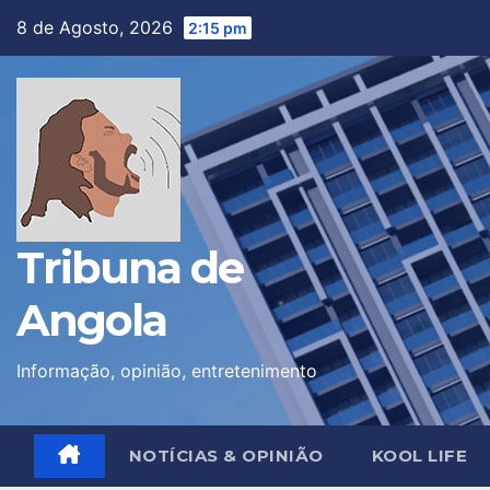
Skip
8 de Agosto, 2026
2:15 pm
to
content
Tribuna de
Angola
Informação, opinião, entretenimento
NOTÍCIAS & OPINIÃO
KOOL LIFE