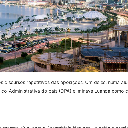
os discursos repetitivos das oposições. Um deles, numa al
ítico-Administrativa do país (DPA) eliminava Luanda como c
 mesmo sítio, com a Assembleia Nacional, o palácio presid