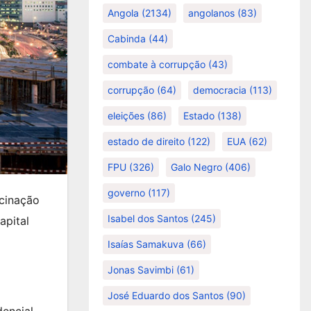
Angola
(2134)
angolanos
(83)
Cabinda
(44)
combate à corrupção
(43)
corrupção
(64)
democracia
(113)
eleições
(86)
Estado
(138)
estado de direito
(122)
EUA
(62)
FPU
(326)
Galo Negro
(406)
governo
(117)
ucinação
Isabel dos Santos
(245)
apital
Isaías Samakuva
(66)
Jonas Savimbi
(61)
José Eduardo dos Santos
(90)
encial,