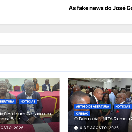
As fake news do José 
ABERTURA
NOTÍCIAS
ARTIGO DE ABERTURA
NOTÍCIAS
dições de um Passado em
OPINIÃO
om a Base
O Dilema da UNITA Rumo a 
GOSTO, 2026
6 DE AGOSTO, 2026