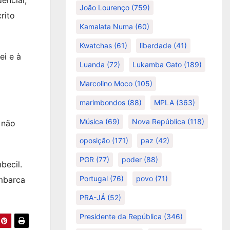
João Lourenço
(759)
rito
Kamalata Numa
(60)
Kwatchas
(61)
liberdade
(41)
ei e à
Luanda
(72)
Lukamba Gato
(189)
Marcolino Moco
(105)
marimbondos
(88)
MPLA
(363)
Música
(69)
Nova República
(118)
 não
oposição
(171)
paz
(42)
PGR
(77)
poder
(88)
becil.
Portugal
(76)
povo
(71)
mbarca
PRA-JÁ
(52)
Presidente da República
(346)