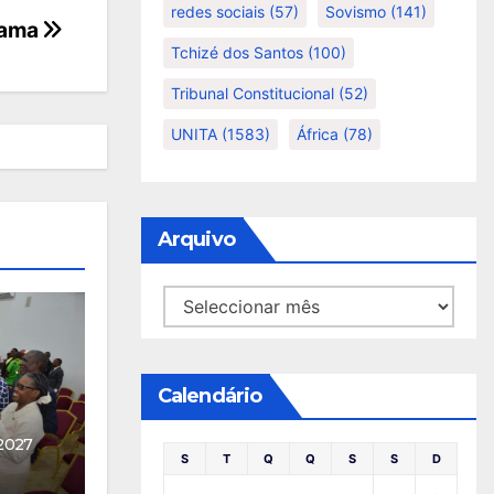
redes sociais
(57)
Sovismo
(141)
Gama
Tchizé dos Santos
(100)
Tribunal Constitucional
(52)
UNITA
(1583)
África
(78)
Arquivo
Arquivo
Calendário
2027
S
T
Q
Q
S
S
D