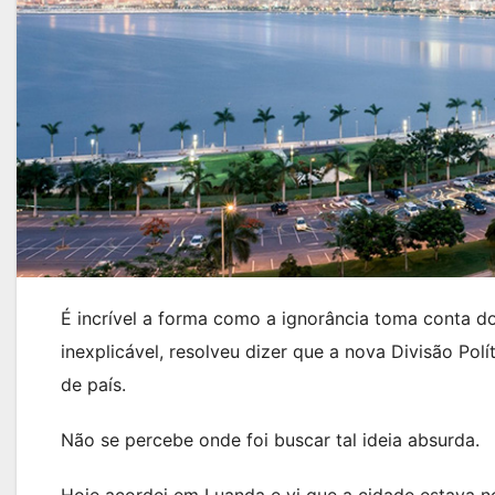
É incrível a forma como a ignorância toma conta d
inexplicável, resolveu dizer que a nova Divisão Pol
de país.
Não se percebe onde foi buscar tal ideia absurda.
Hoje acordei em Luanda e vi que a cidade estava no