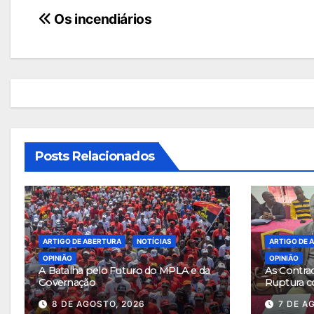
Navegação
Os incendiários
de
artigos
Posts Relacionados
ARTIGO DE ABERTURA
NOTÍCIAS
ARTIGO DE 
OPINIÃO
OPINIÃO
A Batalha pelo Futuro do MPLA e da
As Contra
Governação
Ruptura c
8 DE AGOSTO, 2026
7 DE A