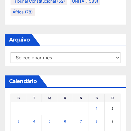
Tribunal Constitucional
(52)
UNITA
(1583)
África
(78)
Arquivo
Arquivo
Calendário
S
T
Q
Q
S
S
D
1
2
3
4
5
6
7
8
9