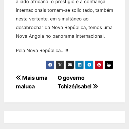
aliado africano, o prestígio e a confiança
internacionais tornam-se solicitado, também
nesta vertente, em simultâneo ao
desabrochar da Nova República, temos uma
Nova Angola no panorama internacional.
Pela Nova República…!!!
Navegação
Mais uma
O governo
maluca
Tchizé/Isabel
de
artigos