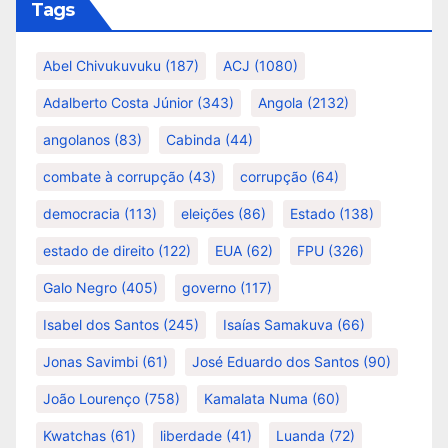
Tags
Abel Chivukuvuku
(187)
ACJ
(1080)
Adalberto Costa Júnior
(343)
Angola
(2132)
angolanos
(83)
Cabinda
(44)
combate à corrupção
(43)
corrupção
(64)
democracia
(113)
eleições
(86)
Estado
(138)
estado de direito
(122)
EUA
(62)
FPU
(326)
Galo Negro
(405)
governo
(117)
Isabel dos Santos
(245)
Isaías Samakuva
(66)
Jonas Savimbi
(61)
José Eduardo dos Santos
(90)
João Lourenço
(758)
Kamalata Numa
(60)
Kwatchas
(61)
liberdade
(41)
Luanda
(72)