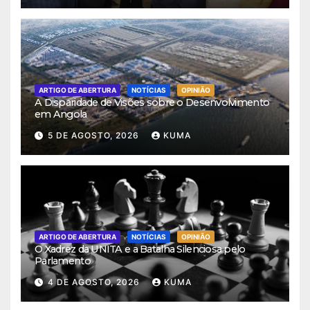
ARTIGO DE ABERTURA
NOTÍCIAS
OPINIÃO
A Disparidade de Visões sobre o Desenvolvimento
em Angola
5 DE AGOSTO, 2026
KUMA
ARTIGO DE ABERTURA
NOTÍCIAS
OPINIÃO
O Xadrez da UNITA e a Batalha Silenciosa pelo
Parlamento
4 DE AGOSTO, 2026
KUMA