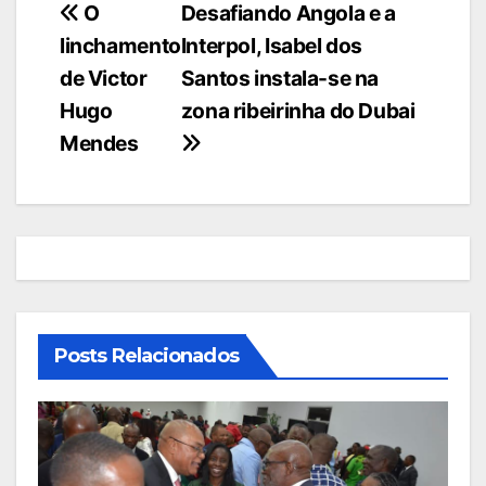
Navegação
O
Desafiando Angola e a
linchamento
Interpol, Isabel dos
de
de Victor
Santos instala-se na
artigos
Hugo
zona ribeirinha do Dubai
Mendes
Posts Relacionados