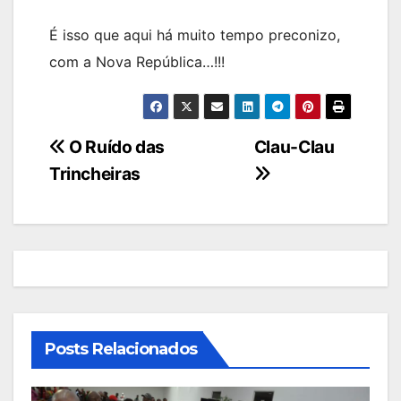
É isso que aqui há muito tempo preconizo,
com a Nova República…!!!
Navegação
O Ruído das
Clau-Clau
Trincheiras
de
artigos
Posts Relacionados