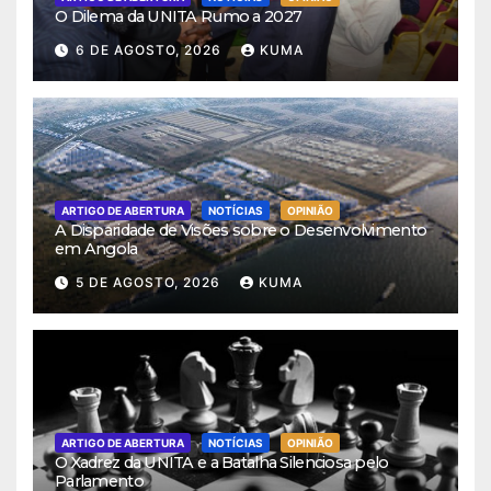
O Dilema da UNITA Rumo a 2027
6 DE AGOSTO, 2026
KUMA
ARTIGO DE ABERTURA
NOTÍCIAS
OPINIÃO
A Disparidade de Visões sobre o Desenvolvimento
em Angola
5 DE AGOSTO, 2026
KUMA
ARTIGO DE ABERTURA
NOTÍCIAS
OPINIÃO
O Xadrez da UNITA e a Batalha Silenciosa pelo
Parlamento