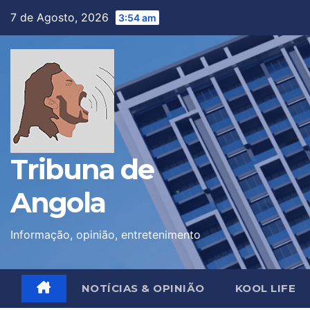
Skip
7 de Agosto, 2026
3:54 am
to
content
Tribuna de
Angola
Informação, opinião, entretenimento
NOTÍCIAS & OPINIÃO
KOOL LIFE