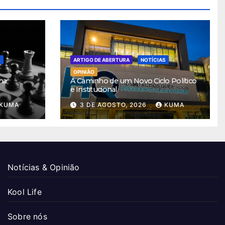
S
ARTIGO DE ABERTURA
NOTÍCIAS
OPINIÃO
ha
A Caminho de um Novo Ciclo Político
e Institucional
KUMA
3 DE AGOSTO, 2026
KUMA
Notícias & Opinião
Kool Life
Sobre nós