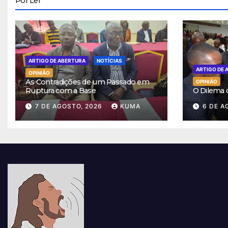
Por Ler
ARTIGO DE ABERTURA
NOTÍCIAS
ARTIGO DE 
OPINIÃO
As Contradições de um Passado em
OPINIÃO
Ruptura com a Base
O Dilema
7 DE AGOSTO, 2026
KUMA
6 DE A