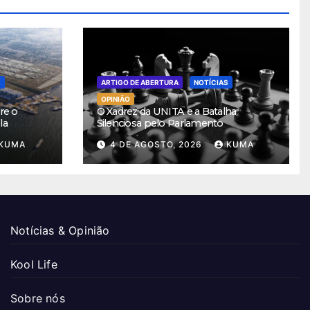
S
ARTIGO DE ABERTURA
NOTÍCIAS
OPINIÃO
re o
O Xadrez da UNITA e a Batalha
la
Silenciosa pelo Parlamento
KUMA
4 DE AGOSTO, 2026
KUMA
Notícias & Opinião
Kool Life
Sobre nós