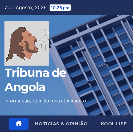
Skip
7 de Agosto, 2026
10:26 pm
to
content
Tribuna de
Angola
Informação, opinião, entretenimento
NOTÍCIAS & OPINIÃO
KOOL LIFE