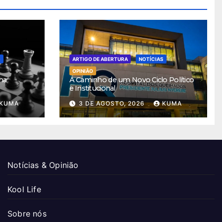
S
ARTIGO DE ABERTURA
NOTÍCIAS
OPINIÃO
ha
A Caminho de um Novo Ciclo Político
e Institucional
KUMA
3 DE AGOSTO, 2026
KUMA
Notícias & Opinião
Kool Life
Sobre nós