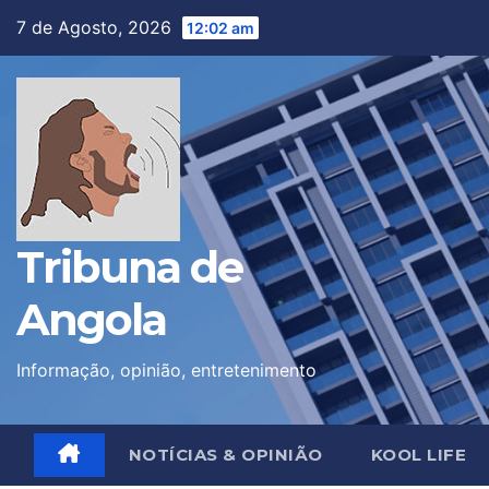
Skip
7 de Agosto, 2026
12:02 am
to
content
Tribuna de
Angola
Informação, opinião, entretenimento
NOTÍCIAS & OPINIÃO
KOOL LIFE