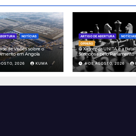
ABERTURA
NOTÍCIAS
ARTIGO DE ABERTURA
NOTÍCIA
OPINIÃO
ade de Visões sobre o
O Xadrez da UNITA e a Batal
vimento em Angola
Silenciosa pelo Parlamento
GOSTO, 2026
KUMA
4 DE AGOSTO, 2026