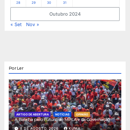
28
29
30
31
Outubro 2024
« Set
Nov »
Por Ler
ARTIGO DE ABERTURA
NOTÍCIAS
OPINIÃO
A Batalha pelo Futuro do MPLA e da Governação
8 DE AGOSTO, 2026
KUMA