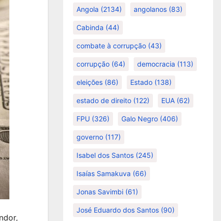
Angola
(2134)
angolanos
(83)
Cabinda
(44)
combate à corrupção
(43)
corrupção
(64)
democracia
(113)
eleições
(86)
Estado
(138)
estado de direito
(122)
EUA
(62)
FPU
(326)
Galo Negro
(406)
governo
(117)
Isabel dos Santos
(245)
Isaías Samakuva
(66)
Jonas Savimbi
(61)
José Eduardo dos Santos
(90)
ndor,