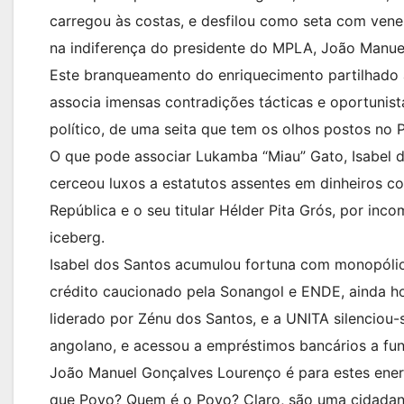
carregou às costas, e desfilou como seta com ven
na indiferença do presidente do MPLA, João Manu
Este branqueamento do enriquecimento partilhado à
associa imensas contradições tácticas e oportunist
político, de uma seita que tem os olhos postos no 
O que pode associar Lukamba “Miau” Gato, Isabel d
cerceou luxos a estatutos assentes em dinheiros c
República e o seu titular Hélder Pita Grós, por inc
iceberg.
Isabel dos Santos acumulou fortuna com monopóli
crédito caucionado pela Sonangol e ENDE, ainda h
liderado por Zénu dos Santos, e a UNITA silenciou-
angolano, e acessou a empréstimos bancários a fun
João Manuel Gonçalves Lourenço é para estes ener
que Povo? Quem é o Povo? Claro, são uma cidadani