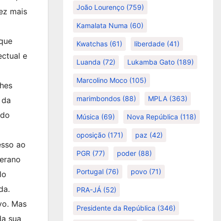
João Lourenço
(759)
ez mais
Kamalata Numa
(60)
 que
Kwatchas
(61)
liberdade
(41)
ectual e
Luanda
(72)
Lukamba Gato
(189)
Marcolino Moco
(105)
lhes
marimbondos
(88)
MPLA
(363)
 da
 do
Música
(69)
Nova República
(118)
oposição
(171)
paz
(42)
esso ao
PGR
(77)
poder
(88)
berano
Portugal
(76)
povo
(71)
lo
da.
PRA-JÁ
(52)
vo. Mas
Presidente da República
(346)
da sua