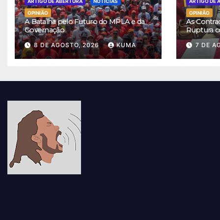
ARTIGO DE ABERTURA
NOTÍCIAS
ARTIGO DE 
OPINIÃO
OPINIÃO
A Batalha pelo Futuro do MPLA e da
As Contra
Governação
Ruptura c
8 DE AGOSTO, 2026
KUMA
7 DE A