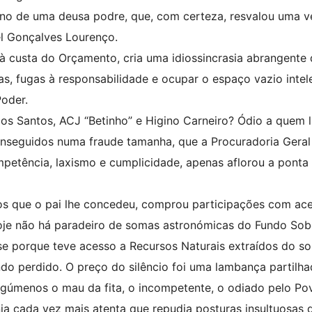
eno de uma deusa podre, que, com certeza, resvalou uma v
el Gonçalves Lourenço.
 custa do Orçamento, cria uma idiossincrasia abrangente
as, fugas à responsabilidade e ocupar o espaço vazio intel
Poder.
os Santos, ACJ “Betinho” e Higino Carneiro? Ódio a quem 
onseguidos numa fraude tamanha, que a Procuradoria Geral
ompetência, laxismo e cumplicidade, apenas aflorou a ponta
os que o pai lhe concedeu, comprou participações com ac
oje não há paradeiro de somas astronómicas do Fundo So
se porque teve acesso a Recursos Naturais extraídos do so
do perdido. O preço do silêncio foi uma lambança partilha
gúmenos o mau da fita, o incompetente, o odiado pelo Po
a cada vez mais atenta que repudia posturas insultuosas 