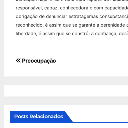
responsável, capaz, conhecedora e com capacidade
obrigação de denunciar estratagemas consubstanci
reconhecido, é assim que se garante a perenidade 
liberdade, é assim que se constrói a confiança, des
Navegação
Preocupação
de
artigos
Posts Relacionados