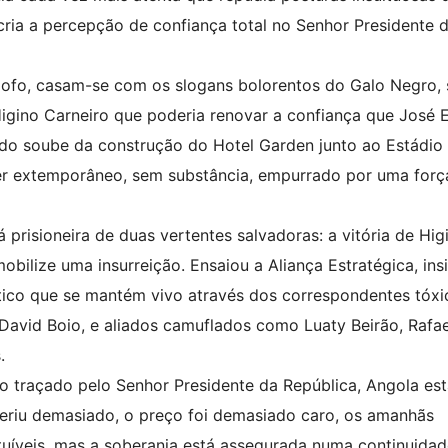
cria a percepção de confiança total no Senhor Presidente 
mofo, casam-se com os slogans bolorentos do Galo Negro, 
Higino Carneiro que poderia renovar a confiança que José
do soube da construção do Hotel Garden junto ao Estádio 
er extemporâneo, sem substância, empurrado por uma forç
á prisioneira de duas vertentes salvadoras: a vitória de Hig
bilize uma insurreição. Ensaiou a Aliança Estratégica, ins
olítico que se mantém vivo através dos correspondentes tóxi
vid Boio, e aliados camuflados como Luaty Beirão, Rafae
.
mo traçado pelo Senhor Presidente da República, Angola es
 feriu demasiado, o preço foi demasiado caro, os amanhãs
ituíveis, mas a soberania está assegurada numa continuida