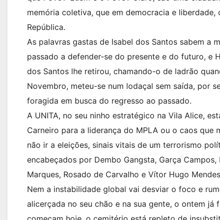
memória coletiva, que em democracia e liberdade, 
República.
As palavras gastas de Isabel dos Santos sabem a 
passado a defender-se do presente e do futuro, e 
dos Santos lhe retirou, chamando-o de ladrão quan
Novembro, meteu-se num lodaçal sem saída, por s
foragida em busca do regresso ao passado.
A UNITA, no seu ninho estratégico na Vila Alice, est
Carneiro para a liderança do MPLA ou o caos que mo
não ir a eleições, sinais vitais de um terrorismo p
encabeçados por Dembo Gangsta, Garça Campos, Da
Marques, Rosado de Carvalho e Vítor Hugo Mendes
Nem a instabilidade global vai desviar o foco e ru
alicerçada no seu chão e na sua gente, o ontem já
começam hoje, o cemitério está repleto de insubst