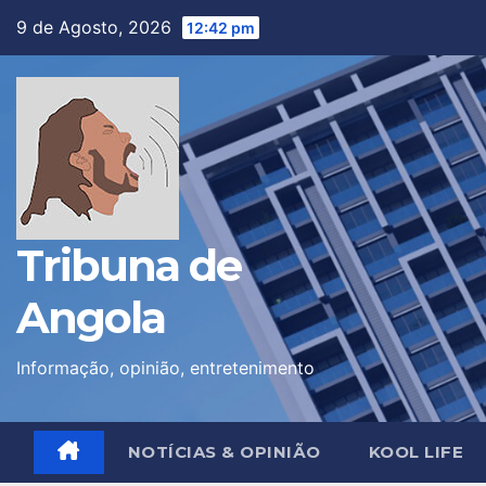
Skip
9 de Agosto, 2026
12:42 pm
to
content
Tribuna de
Angola
Informação, opinião, entretenimento
NOTÍCIAS & OPINIÃO
KOOL LIFE