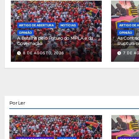
ARTIGO DE ABERTURA
NOTÍCIAS
ARTIGO DE 
OPINIÃO
OPINIÃO
A Batalha pelo Futuro do MPLA e da
As Contra
Governação
Ruptura c
8 DE AGOSTO, 2026
7 DE A
Por Ler