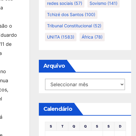
redes sociais
(57)
Sovismo
(141)
da
Tchizé dos Santos
(100)
são o
Tribunal Constitucional
(52)
 Eduardo
UNITA
(1583)
África
(78)
11 de
a
Arquivo
ino
inua
Arquivo
cos,
l
Calendário
tá
S
T
Q
Q
S
S
D
de