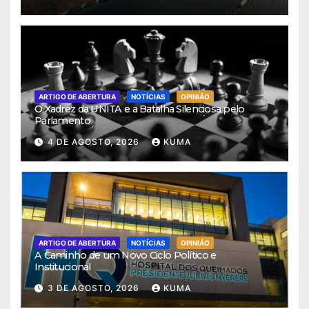
ARTIGO DE ABERTURA
NOTÍCIAS
OPINIÃO
O Xadrez da UNITA e a Batalha Silenciosa pelo
Parlamento
4 DE AGOSTO, 2026
KUMA
ARTIGO DE ABERTURA
NOTÍCIAS
OPINIÃO
A Caminho de um Novo Ciclo Político e
Institucional
3 DE AGOSTO, 2026
KUMA