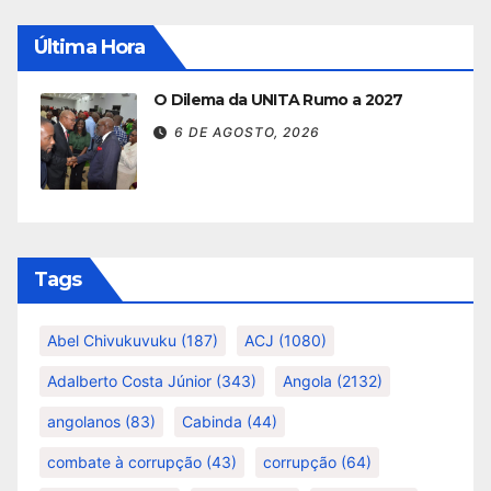
Última Hora
O Dilema da UNITA Rumo a 2027
6 DE AGOSTO, 2026
Tags
Abel Chivukuvuku
(187)
ACJ
(1080)
Adalberto Costa Júnior
(343)
Angola
(2132)
angolanos
(83)
Cabinda
(44)
combate à corrupção
(43)
corrupção
(64)