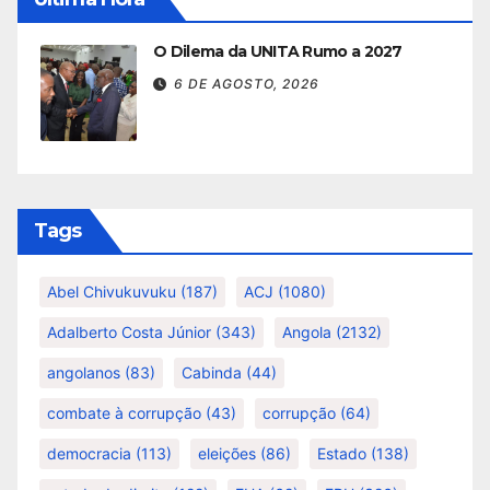
O Dilema da UNITA Rumo a 2027
6 DE AGOSTO, 2026
Tags
Abel Chivukuvuku
(187)
ACJ
(1080)
Adalberto Costa Júnior
(343)
Angola
(2132)
angolanos
(83)
Cabinda
(44)
combate à corrupção
(43)
corrupção
(64)
democracia
(113)
eleições
(86)
Estado
(138)