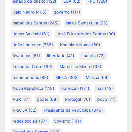
estado de direito
(122)
EUA
(62)
FPU
(326)
Galo Negro
(405)
governo
(117)
Isabel dos Santos
(245)
Isaías Samakuva
(66)
Jonas Savimbi
(61)
José Eduardo dos Santos
(90)
João Lourenço
(758)
Kamalata Numa
(60)
Kwatchas
(61)
liberdade
(41)
Luanda
(72)
Lukamba Gato
(189)
Marcolino Moco
(105)
marimbondos
(88)
MPLA
(362)
Música
(69)
Nova República
(118)
oposição
(171)
paz
(42)
PGR
(77)
poder
(88)
Portugal
(76)
povo
(71)
PRA-JÁ
(52)
Presidente da República
(346)
redes sociais
(57)
Sovismo
(141)
Tchizé dos Santos
(100)