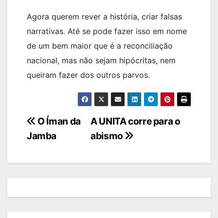
Agora querem rever a história, criar falsas
narrativas. Até se pode fazer isso em nome
de um bem maior que é a reconciliação
nacional, mas não sejam hipócritas, nem
queiram fazer dos outros parvos.
Navegação
O Íman da
A UNITA corre para o
Jamba
abismo
de
artigos