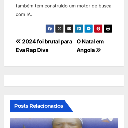
também tem construído um motor de busca
com IA.
Navegação
2024 foi brutal para
O Natal em
Eva Rap Diva
Angola
de
artigos
Posts Relacionados