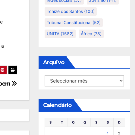
redes sociais
(57)
Sovismo
(141)
Tchizé dos Santos
(100)
 e
Tribunal Constitucional
(52)
UNITA
(1582)
África
(78)
 a
Arquivo
Arquivo
 bem
Calendário
S
T
Q
Q
S
S
D
1
2