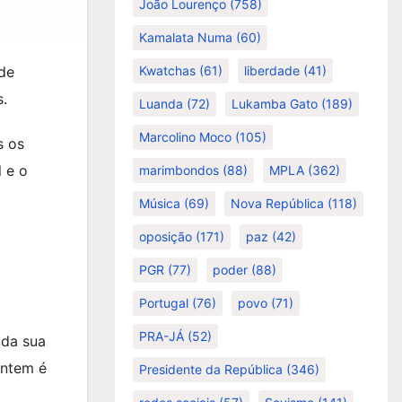
João Lourenço
(758)
Kamalata Numa
(60)
Kwatchas
(61)
liberdade
(41)
 de
s.
Luanda
(72)
Lukamba Gato
(189)
Marcolino Moco
(105)
s os
 e o
marimbondos
(88)
MPLA
(362)
Música
(69)
Nova República
(118)
oposição
(171)
paz
(42)
PGR
(77)
poder
(88)
Portugal
(76)
povo
(71)
PRA-JÁ
(52)
 da sua
entem é
Presidente da República
(346)