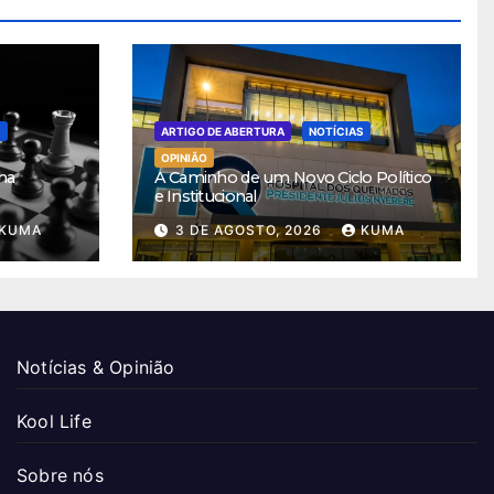
S
ARTIGO DE ABERTURA
NOTÍCIAS
OPINIÃO
ha
A Caminho de um Novo Ciclo Político
e Institucional
KUMA
3 DE AGOSTO, 2026
KUMA
Notícias & Opinião
Kool Life
Sobre nós