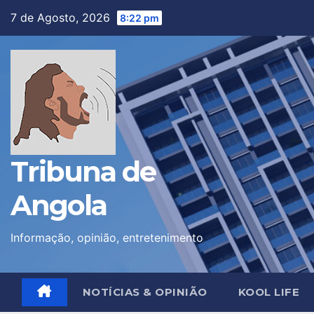
Skip
7 de Agosto, 2026
8:22 pm
to
content
Tribuna de
Angola
Informação, opinião, entretenimento
NOTÍCIAS & OPINIÃO
KOOL LIFE