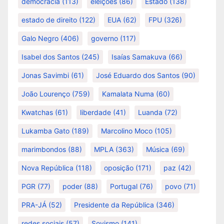
democracia
(113)
eleições
(86)
Estado
(138)
estado de direito
(122)
EUA
(62)
FPU
(326)
Galo Negro
(406)
governo
(117)
Isabel dos Santos
(245)
Isaías Samakuva
(66)
Jonas Savimbi
(61)
José Eduardo dos Santos
(90)
João Lourenço
(759)
Kamalata Numa
(60)
Kwatchas
(61)
liberdade
(41)
Luanda
(72)
Lukamba Gato
(189)
Marcolino Moco
(105)
marimbondos
(88)
MPLA
(363)
Música
(69)
Nova República
(118)
oposição
(171)
paz
(42)
PGR
(77)
poder
(88)
Portugal
(76)
povo
(71)
PRA-JÁ
(52)
Presidente da República
(346)
redes sociais
(57)
Sovismo
(141)