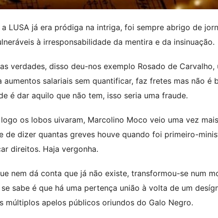
 LUSA já era pródiga na intriga, foi sempre abrigo de jorn
neráveis à irresponsabilidade da mentira e da insinuação.
eias verdades, disso deu-nos exemplo Rosado de Carvalho,
aumentos salariais sem quantificar, faz fretes mas não é b
e é dar aquilo que não tem, isso seria uma fraude.
 e logo os lobos uivaram, Marcolino Moco veio uma vez mai
de dizer quantas greves houve quando foi primeiro-minist
ar direitos. Haja vergonha.
ue nem dá conta que já não existe, transformou-se num m
 se sabe é que há uma pertença união à volta de um desíg
s múltiplos apelos públicos oriundos do Galo Negro.