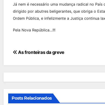
Já nem é necessário uma mudança radical no País 
dirigido por abutres beligerantes, que obriga o E
Ordem Pública, e infelizmente a Justiça continua l
Pela Nova República…!!!
Navegação
As fronteiras da greve
de
artigos
Posts Relacionados