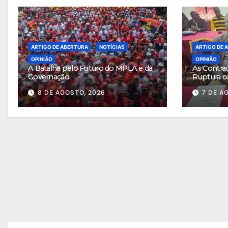
ARTIGO DE ABERTURA
NOTÍCIAS
ARTIGO DE 
OPINIÃO
OPINIÃO
A Batalha pelo Futuro do MPLA e da
As Contra
Governação
Ruptura c
8 DE AGOSTO, 2026
7 DE A