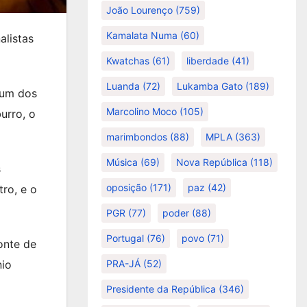
João Lourenço
(759)
Kamalata Numa
(60)
alistas
Kwatchas
(61)
liberdade
(41)
Luanda
(72)
Lukamba Gato
(189)
 um dos
Marcolino Moco
(105)
urro, o
marimbondos
(88)
MPLA
(363)
Música
(69)
Nova República
(118)
s
oposição
(171)
paz
(42)
ro, e o
PGR
(77)
poder
(88)
Portugal
(76)
povo
(71)
onte de
nio
PRA-JÁ
(52)
Presidente da República
(346)