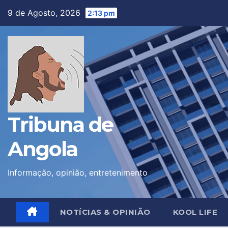
Skip
9 de Agosto, 2026
2:13 pm
to
content
Tribuna de
Angola
Informação, opinião, entretenimento
NOTÍCIAS & OPINIÃO
KOOL LIFE