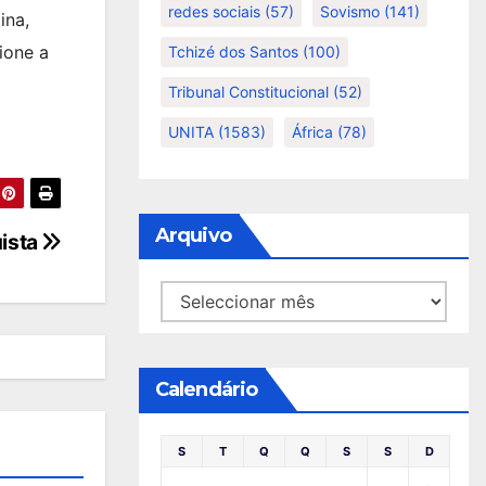
redes sociais
(57)
Sovismo
(141)
ina,
ione a
Tchizé dos Santos
(100)
Tribunal Constitucional
(52)
UNITA
(1583)
África
(78)
Arquivo
ista
Arquivo
Calendário
S
T
Q
Q
S
S
D