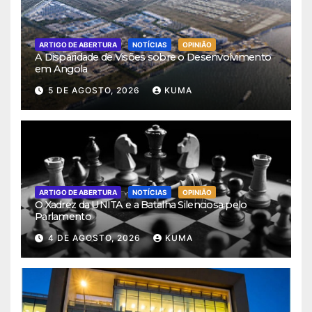
ARTIGO DE ABERTURA
NOTÍCIAS
OPINIÃO
A Disparidade de Visões sobre o Desenvolvimento
em Angola
5 DE AGOSTO, 2026
KUMA
ARTIGO DE ABERTURA
NOTÍCIAS
OPINIÃO
O Xadrez da UNITA e a Batalha Silenciosa pelo
Parlamento
4 DE AGOSTO, 2026
KUMA