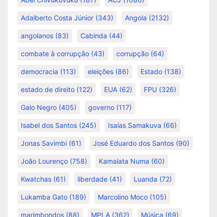
Adalberto Costa Júnior
(343)
Angola
(2132)
angolanos
(83)
Cabinda
(44)
combate à corrupção
(43)
corrupção
(64)
democracia
(113)
eleições
(86)
Estado
(138)
estado de direito
(122)
EUA
(62)
FPU
(326)
Galo Negro
(405)
governo
(117)
Isabel dos Santos
(245)
Isaías Samakuva
(66)
Jonas Savimbi
(61)
José Eduardo dos Santos
(90)
João Lourenço
(758)
Kamalata Numa
(60)
Kwatchas
(61)
liberdade
(41)
Luanda
(72)
Lukamba Gato
(189)
Marcolino Moco
(105)
marimbondos
(88)
MPLA
(362)
Música
(69)