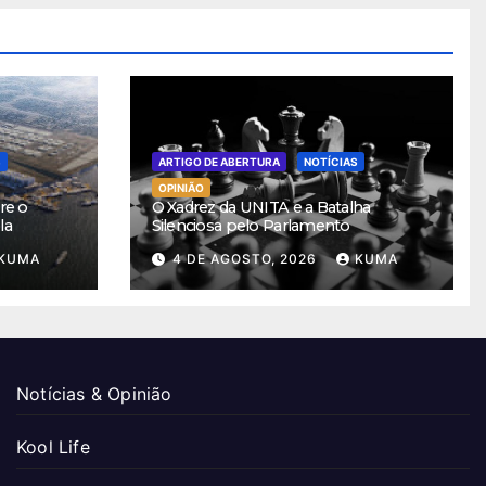
S
ARTIGO DE ABERTURA
NOTÍCIAS
OPINIÃO
re o
O Xadrez da UNITA e a Batalha
la
Silenciosa pelo Parlamento
KUMA
4 DE AGOSTO, 2026
KUMA
Notícias & Opinião
Kool Life