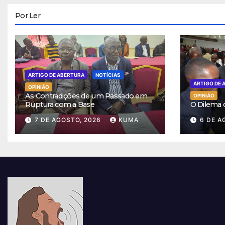
Por Ler
ARTIGO DE ABERTURA
NOTÍCIAS
ARTIGO DE 
OPINIÃO
As Contradições de um Passado em
OPINIÃO
Ruptura com a Base
O Dilema
7 DE AGOSTO, 2026
KUMA
6 DE A