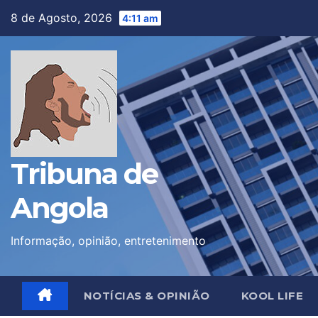
Skip
8 de Agosto, 2026
4:11 am
to
content
Tribuna de
Angola
Informação, opinião, entretenimento
NOTÍCIAS & OPINIÃO
KOOL LIFE