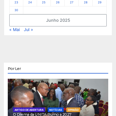
23
24
25
26
27
28
29
30
Junho 2025
« Mai
Jul »
Por Ler
ARTIGO DE ABERTURA
NOTÍCIAS
OPINIÃO
O Dilema da UNITA Rumo a 2027