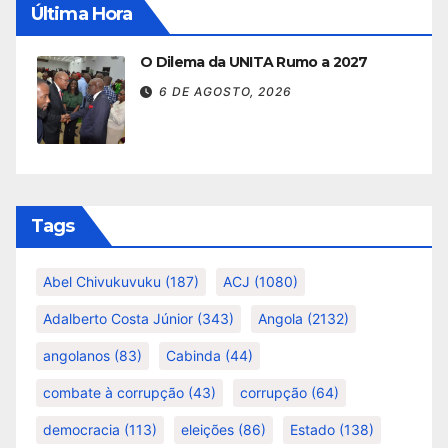
Última Hora
O Dilema da UNITA Rumo a 2027
6 DE AGOSTO, 2026
Tags
Abel Chivukuvuku
(187)
ACJ
(1080)
Adalberto Costa Júnior
(343)
Angola
(2132)
angolanos
(83)
Cabinda
(44)
combate à corrupção
(43)
corrupção
(64)
democracia
(113)
eleições
(86)
Estado
(138)