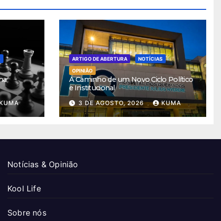
S
ARTIGO DE ABERTURA
NOTÍCIAS
OPINIÃO
ha
A Caminho de um Novo Ciclo Político
e Institucional
KUMA
3 DE AGOSTO, 2026
KUMA
Notícias & Opinião
Kool Life
Sobre nós