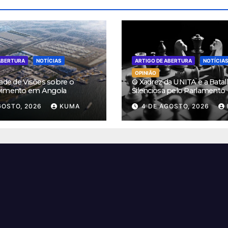
ABERTURA
NOTÍCIAS
ARTIGO DE ABERTURA
NOTÍCIA
OPINIÃO
ade de Visões sobre o
O Xadrez da UNITA e a Batal
vimento em Angola
Silenciosa pelo Parlamento
GOSTO, 2026
KUMA
4 DE AGOSTO, 2026