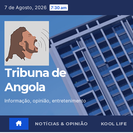
Skip
7 de Agosto, 2026
7:30 am
to
content
Tribuna de
Angola
Informação, opinião, entretenimento
NOTÍCIAS & OPINIÃO
KOOL LIFE