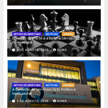
ARTIGO DE ABERTURA
NOTÍCIAS
OPINIÃO
O Xadrez da UNITA e a Batalha Silenciosa pelo
Parlamento
4 DE AGOSTO, 2026
KUMA
ARTIGO DE ABERTURA
NOTÍCIAS
OPINIÃO
A Caminho de um Novo Ciclo Político e
Institucional
3 DE AGOSTO, 2026
KUMA