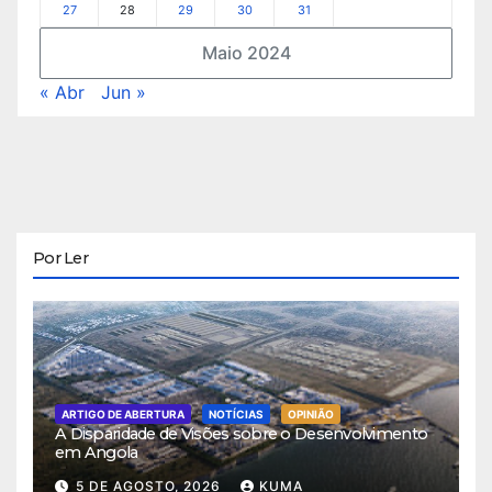
27
28
29
30
31
Maio 2024
« Abr
Jun »
Por Ler
ARTIGO DE ABERTURA
NOTÍCIAS
OPINIÃO
A Disparidade de Visões sobre o Desenvolvimento
em Angola
5 DE AGOSTO, 2026
KUMA