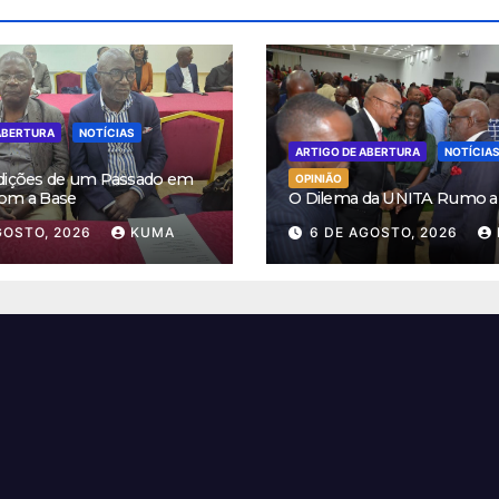
ABERTURA
NOTÍCIAS
ARTIGO DE ABERTURA
NOTÍCIA
dições de um Passado em
OPINIÃO
om a Base
O Dilema da UNITA Rumo a
GOSTO, 2026
KUMA
6 DE AGOSTO, 2026