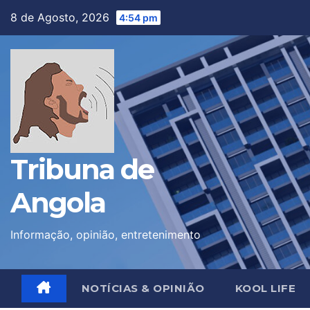
Skip
8 de Agosto, 2026
4:54 pm
to
content
Tribuna de
Angola
Informação, opinião, entretenimento
NOTÍCIAS & OPINIÃO
KOOL LIFE