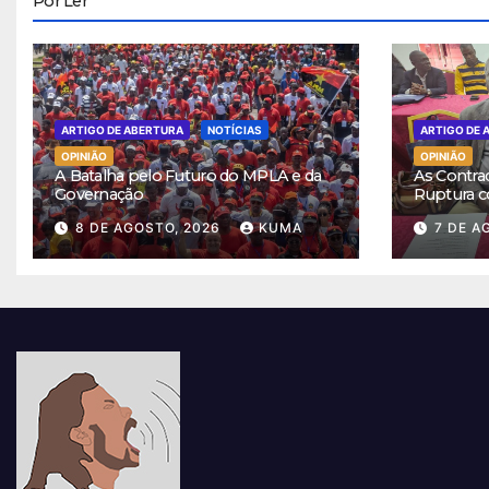
Por Ler
ARTIGO DE ABERTURA
NOTÍCIAS
ARTIGO DE 
OPINIÃO
OPINIÃO
A Batalha pelo Futuro do MPLA e da
As Contra
Governação
Ruptura c
8 DE AGOSTO, 2026
KUMA
7 DE A