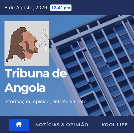
Skip
8 de Agosto, 2026
12:42 pm
to
content
Tribuna de
Angola
Informação, opinião, entretenimento
NOTÍCIAS & OPINIÃO
KOOL LIFE