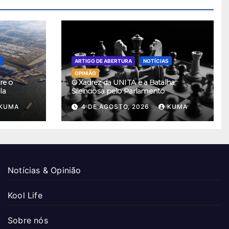
S
ARTIGO DE ABERTURA
NOTÍCIAS
OPINIÃO
re o
O Xadrez da UNITA e a Batalha
la
Silenciosa pelo Parlamento
KUMA
4 DE AGOSTO, 2026
KUMA
Notícias & Opinião
Kool Life
Sobre nós