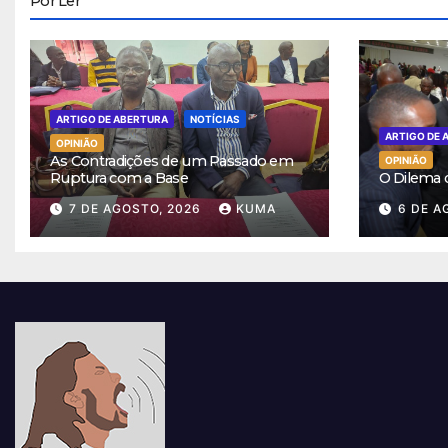
Por Ler
ARTIGO DE ABERTURA
NOTÍCIAS
ARTIGO DE 
OPINIÃO
As Contradições de um Passado em
OPINIÃO
Ruptura com a Base
O Dilema
7 DE AGOSTO, 2026
KUMA
6 DE A