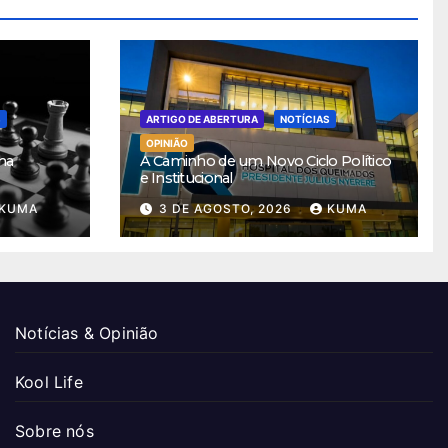
S
ARTIGO DE ABERTURA
NOTÍCIAS
OPINIÃO
ha
A Caminho de um Novo Ciclo Político
e Institucional
KUMA
3 DE AGOSTO, 2026
KUMA
Notícias & Opinião
Kool Life
Sobre nós