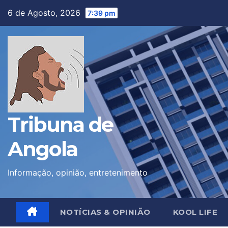
Skip
6 de Agosto, 2026
7:39 pm
to
content
Tribuna de
Angola
Informação, opinião, entretenimento
NOTÍCIAS & OPINIÃO
KOOL LIFE