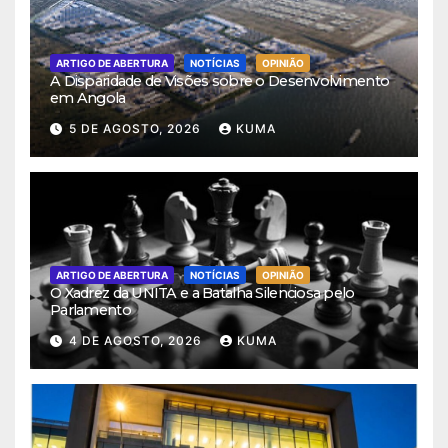
ARTIGO DE ABERTURA
NOTÍCIAS
OPINIÃO
A Disparidade de Visões sobre o Desenvolvimento
em Angola
5 DE AGOSTO, 2026
KUMA
ARTIGO DE ABERTURA
NOTÍCIAS
OPINIÃO
O Xadrez da UNITA e a Batalha Silenciosa pelo
Parlamento
4 DE AGOSTO, 2026
KUMA