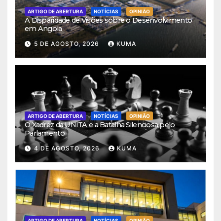
ARTIGO DE ABERTURA
NOTÍCIAS
OPINIÃO
A Disparidade de Visões sobre o Desenvolvimento
em Angola
5 DE AGOSTO, 2026
KUMA
ARTIGO DE ABERTURA
NOTÍCIAS
OPINIÃO
O Xadrez da UNITA e a Batalha Silenciosa pelo
Parlamento
4 DE AGOSTO, 2026
KUMA
ARTIGO DE ABERTURA
NOTÍCIAS
OPINIÃO