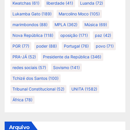
Kwatchas
(61)
liberdade
(41)
Luanda
(72)
Lukamba Gato
(189)
Marcolino Moco
(105)
marimbondos
(88)
MPLA
(362)
Música
(69)
Nova República
(118)
oposição
(171)
paz
(42)
PGR
(77)
poder
(88)
Portugal
(76)
povo
(71)
PRA-JÁ
(52)
Presidente da República
(346)
redes sociais
(57)
Sovismo
(141)
Tchizé dos Santos
(100)
Tribunal Constitucional
(52)
UNITA
(1582)
África
(78)
Arquivo