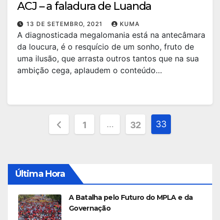
ACJ – a faladura de Luanda
13 DE SETEMBRO, 2021
KUMA
A diagnosticada megalomania está na antecâmara
da loucura, é o resquício de um sonho, fruto de
uma ilusão, que arrasta outros tantos que na sua
ambição cega, aplaudem o conteúdo…
Paginação
…
33
1
32
dos
conteúdos
Última Hora
A Batalha pelo Futuro do MPLA e da
Governação