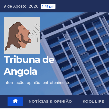
Skip
9 de Agosto, 2026
1:41 pm
to
content
Tribuna de
Angola
Informação, opinião, entretenimento
NOTÍCIAS & OPINIÃO
KOOL LIFE