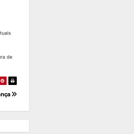
tuais
ura de
ança