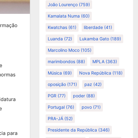
João Lourenço
(759)
Kamalata Numa
(60)
firmação
Kwatchas
(61)
liberdade
(41)
Luanda
(72)
Lukamba Gato
(189)
Marcolino Moco
(105)
marimbondos
(88)
MPLA
(363)
e
Música
(69)
Nova República
(118)
 normas
oposição
(171)
paz
(42)
PGR
(77)
poder
(88)
idatura
Portugal
(76)
povo
(71)
e
PRA-JÁ
(52)
Presidente da República
(346)
cia para