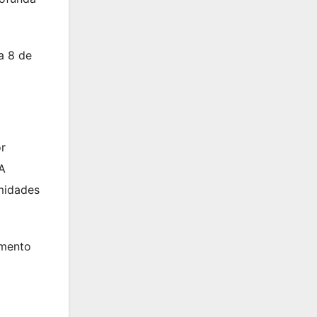
a 8 de
or
 A
rmidades
amento