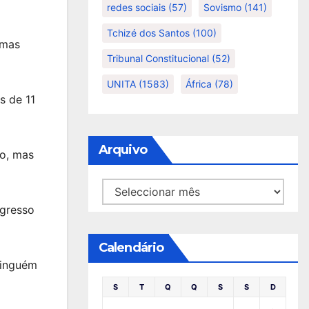
redes sociais
(57)
Sovismo
(141)
Tchizé dos Santos
(100)
 mas
Tribunal Constitucional
(52)
UNITA
(1583)
África
(78)
s de 11
Arquivo
ão, mas
Arquivo
ngresso
Calendário
ninguém
S
T
Q
Q
S
S
D