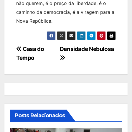
não querem, é o preço da liberdade, é o
caminho da democracia, é a viragem para a
Nova República.
Navegação
Casa do
Densidade Nebulosa
Tempo
de
artigos
Posts Relacionados