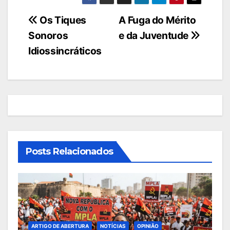
Navegação
Os Tiques
A Fuga do Mérito
Sonoros
e da Juventude
de
Idiossincráticos
artigos
Posts Relacionados
ARTIGO DE ABERTURA
NOTÍCIAS
OPINIÃO