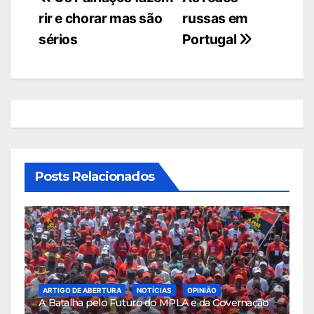
rir e chorar mas são
russas em
de
sérios
Portugal
artigos
Posts Relacionados
ARTIGO DE ABERTURA
NOTÍCIAS
OPINIÃO
A Batalha pelo Futuro do MPLA e da Governação