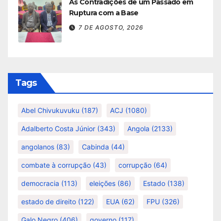
As Contradições de um Passado em
Ruptura com a Base
7 DE AGOSTO, 2026
Tags
Abel Chivukuvuku
(187)
ACJ
(1080)
Adalberto Costa Júnior
(343)
Angola
(2133)
angolanos
(83)
Cabinda
(44)
combate à corrupção
(43)
corrupção
(64)
democracia
(113)
eleições
(86)
Estado
(138)
estado de direito
(122)
EUA
(62)
FPU
(326)
Galo Negro
(406)
governo
(117)