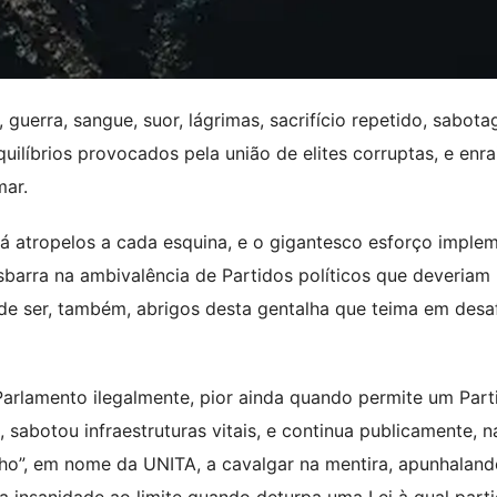
uerra, sangue, suor, lágrimas, sacrifício repetido, sabota
uilíbrios provocados pela união de elites corruptas, e enr
mar.
s, há atropelos a cada esquina, e o gigantesco esforço impl
sbarra na ambivalência de Partidos políticos que deveriam
de ser, também, abrigos desta gentalha que teima em desaf
arlamento ilegalmente, pior ainda quando permite um Part
 sabotou infraestruturas vitais, e continua publicamente, n
inho”, em nome da UNITA, a cavalgar na mentira, apunhalan
a insanidade ao limite quando deturpa uma Lei à qual parti