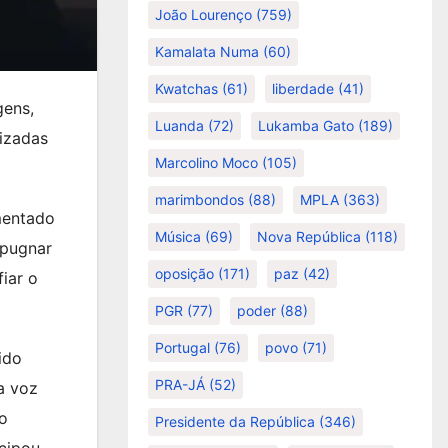
João Lourenço
(759)
Kamalata Numa
(60)
Kwatchas
(61)
liberdade
(41)
gens,
Luanda
(72)
Lukamba Gato
(189)
aizadas
Marcolino Moco
(105)
marimbondos
(88)
MPLA
(363)
ementado
Música
(69)
Nova República
(118)
 pugnar
oposição
(171)
paz
(42)
iar o
PGR
(77)
poder
(88)
Portugal
(76)
povo
(71)
ido
PRA-JÁ
(52)
a voz
do
Presidente da República
(346)
cipou,