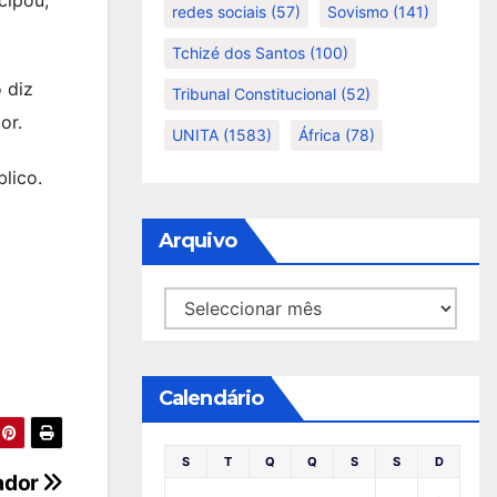
redes sociais
(57)
Sovismo
(141)
Tchizé dos Santos
(100)
 diz
Tribunal Constitucional
(52)
or.
UNITA
(1583)
África
(78)
lico.
Arquivo
Arquivo
Calendário
S
T
Q
Q
S
S
D
ador