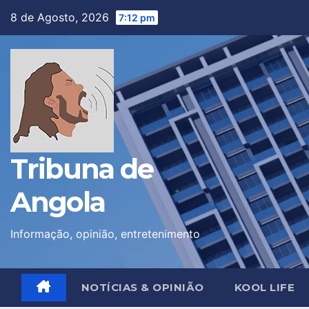
Skip
8 de Agosto, 2026
7:12 pm
to
content
Tribuna de
Angola
Informação, opinião, entretenimento
NOTÍCIAS & OPINIÃO
KOOL LIFE