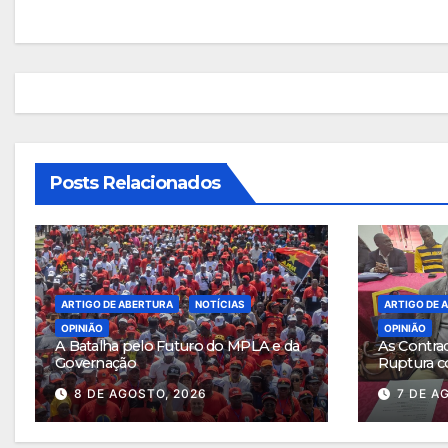
de
artigos
Posts Relacionados
ARTIGO DE ABERTURA
NOTÍCIAS
ARTIGO DE 
OPINIÃO
OPINIÃO
A Batalha pelo Futuro do MPLA e da
As Contra
Governação
Ruptura c
8 DE AGOSTO, 2026
7 DE A