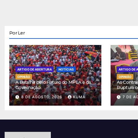
Por Ler
ARTIGO DE ABERTURA
NOTÍCIAS
ARTIGO DE 
OPINIÃO
OPINIÃO
A Batalha pelo Futuro do MPLA e da
As Contra
Governação
Ruptura c
8 DE AGOSTO, 2026
KUMA
7 DE A