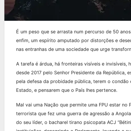
É um peso que se arrasta num percurso de 50 anos, g
enfim, um espírito amputado por distorções e deseq
nas entranhas de uma sociedade que urge transfor
A tarefa é árdua, há fronteiras visíveis e invisívei
desde 2017 pelo Senhor Presidente da República, e
pela defesa da probidade pública, terem o condão 
Estado, e pensarem que o País lhes pertence.
Mal vai uma Nação que permite uma FPU estar no P
terrorista que fez uma guerra de agressão a Angola,
do seu líder, o bacharel tirano psicopata ACJ “Bét
instituições, denegrindo o Parlamento, levando a su