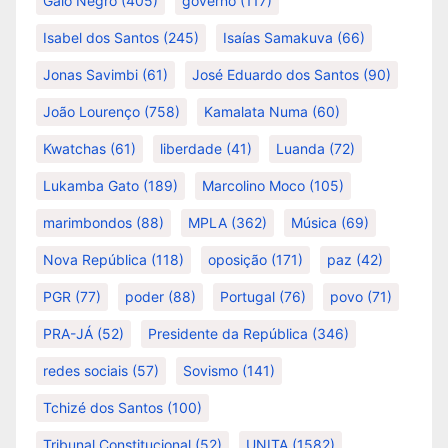
Galo Negro
(405)
governo
(117)
Isabel dos Santos
(245)
Isaías Samakuva
(66)
Jonas Savimbi
(61)
José Eduardo dos Santos
(90)
João Lourenço
(758)
Kamalata Numa
(60)
Kwatchas
(61)
liberdade
(41)
Luanda
(72)
Lukamba Gato
(189)
Marcolino Moco
(105)
marimbondos
(88)
MPLA
(362)
Música
(69)
Nova República
(118)
oposição
(171)
paz
(42)
PGR
(77)
poder
(88)
Portugal
(76)
povo
(71)
PRA-JÁ
(52)
Presidente da República
(346)
redes sociais
(57)
Sovismo
(141)
Tchizé dos Santos
(100)
Tribunal Constitucional
(52)
UNITA
(1582)